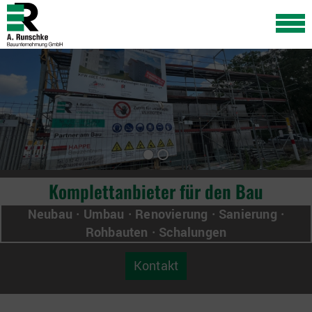
Zurück
Vorwärts
Komplettanbieter für den Bau
Neubau · Umbau · Renovierung · Sanierung ·
Rohbauten · Schalungen
Kontakt